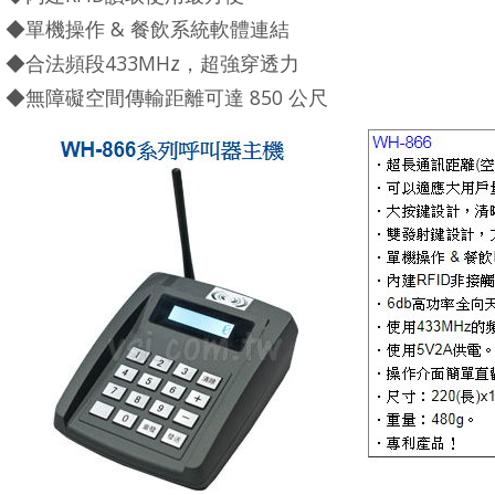
◆單機操作 & 餐飲系統軟體連結
◆合法頻段433MHz，超強穿透力
◆無障礙空間傳輸距離可達 850 公尺